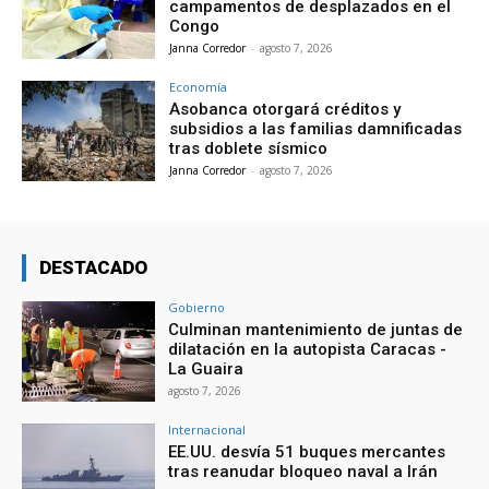
campamentos de desplazados en el
Congo
Janna Corredor
-
agosto 7, 2026
Economía
Asobanca otorgará créditos y
subsidios a las familias damnificadas
tras doblete sísmico
Janna Corredor
-
agosto 7, 2026
DESTACADO
Gobierno
Culminan mantenimiento de juntas de
dilatación en la autopista Caracas -
La Guaira
agosto 7, 2026
Internacional
EE.UU. desvía 51 buques mercantes
tras reanudar bloqueo naval a Irán