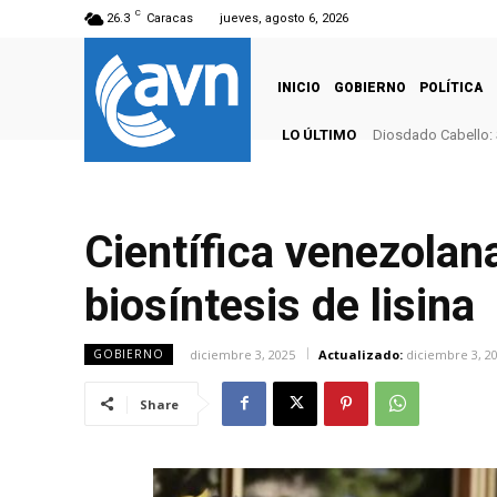
C
26.3
Caracas
jueves, agosto 6, 2026
INICIO
GOBIERNO
POLÍTICA
LO ÚLTIMO
Diosdado Cabello: 
Científica venezolan
biosíntesis de lisina
diciembre 3, 2025
Actualizado:
diciembre 3, 2
GOBIERNO
Share