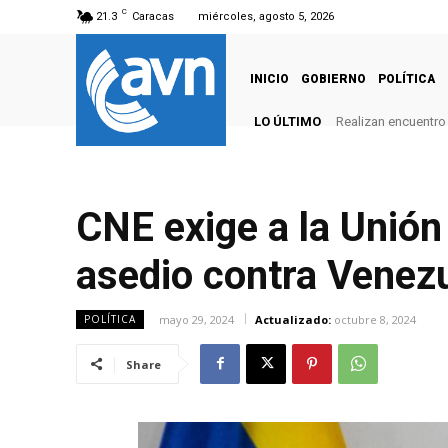
C
21.3
Caracas
miércoles, agosto 5, 2026
INICIO
GOBIERNO
POLÍTICA
LO ÚLTIMO
Realizan encuentro 
CNE exige a la Unión
asedio contra Venez
mayo 29, 2024
Actualizado:
octubre 8, 2024
POLÍTICA
Share