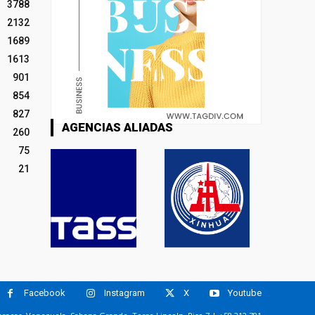
3788
2132
1689
1613
901
854
827
AGENCIAS ALIADAS
260
75
21
Facebook
Instagram
X
Youtube