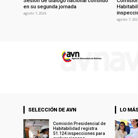
Sesión de diálogo nacional continuó
Comisión
en su segunda jornada
Habitabi
inspecci
agosto 7, 2026
agosto 7, 202
SELECCIÓN DE AVN
LO MÁS
Comisión Presidencial de
Habitabilidad registra
51.124 inspecciones para