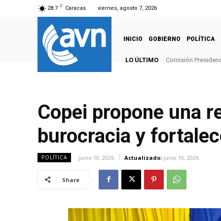
C
28.7
Caracas
viernes, agosto 7, 2026
INICIO
GOBIERNO
POLÍTICA
LO ÚLTIMO
Comisión Presidenci
Copei propone una re
burocracia y fortalec
junio 10, 2026
Actualizado:
junio 10, 2026
POLÍTICA
Share