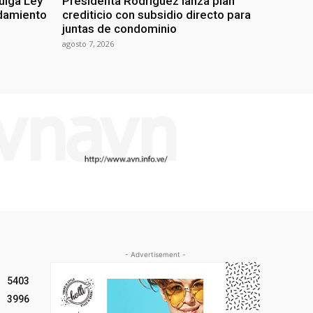
ulga Ley
Presidenta Rodríguez lanza plan
damiento
crediticio con subsidio directo para
juntas de condominio
agosto 7, 2026
- Advertisement -
5403
3996