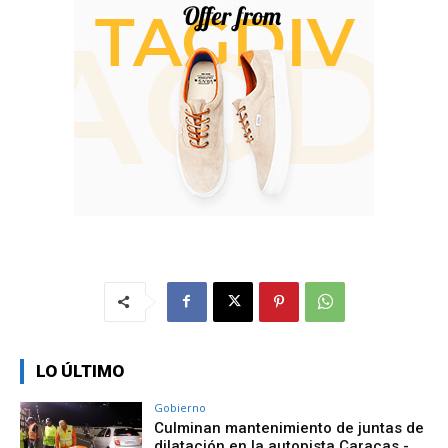
LO ÚLTIMO
Gobierno
Culminan mantenimiento de juntas de
dilatación en la autopista Caracas -