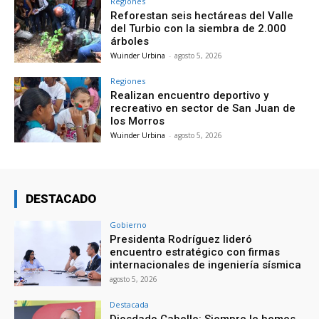
Regiones
Reforestan seis hectáreas del Valle
del Turbio con la siembra de 2.000
árboles
Wuinder Urbina
-
agosto 5, 2026
Regiones
Realizan encuentro deportivo y
recreativo en sector de San Juan de
los Morros
Wuinder Urbina
-
agosto 5, 2026
DESTACADO
Gobierno
Presidenta Rodríguez lideró
encuentro estratégico con firmas
internacionales de ingeniería sísmica
agosto 5, 2026
Destacada
Diosdado Cabello: Siempre le hemos