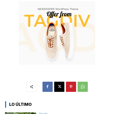
LO ÚLTIMO
Social