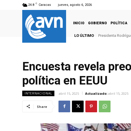
C
24.8
Caracas
jueves, agosto 6, 2026
INICIO
GOBIERNO
POLÍTICA
LO ÚLTIMO
Presidenta Rodrígue
Encuesta revela pre
política en EEUU
abril 15, 2025
Actualizado:
abril 15, 2025
INTERNACIONAL
Share