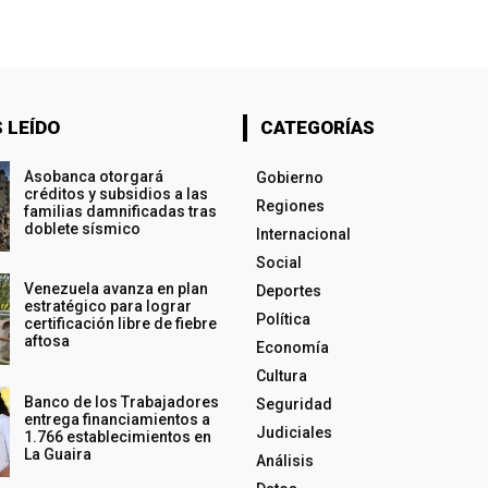
 LEÍDO
CATEGORÍAS
Asobanca otorgará
Gobierno
créditos y subsidios a las
Regiones
familias damnificadas tras
doblete sísmico
Internacional
Social
Venezuela avanza en plan
Deportes
estratégico para lograr
Política
certificación libre de fiebre
aftosa
Economía
Cultura
Banco de los Trabajadores
Seguridad
entrega financiamientos a
Judiciales
1.766 establecimientos en
La Guaira
Análisis