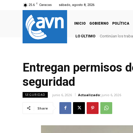
C
25.6
Caracas
sábado, agosto 8, 2026
INICIO
GOBIERNO
POLÍTICA
LO ÚLTIMO
Continúan los trab
Entregan permisos d
seguridad
junio 6, 2026
Actualizado:
junio 6, 2026
SEGURIDAD
Share