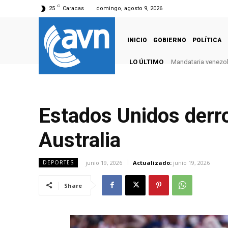
C
25
Caracas
domingo, agosto 9, 2026
INICIO
GOBIERNO
POLÍTICA
LO ÚLTIMO
Mandataria venezola
Estados Unidos derro
Australia
junio 19, 2026
Actualizado:
junio 19, 2026
DEPORTES
Share