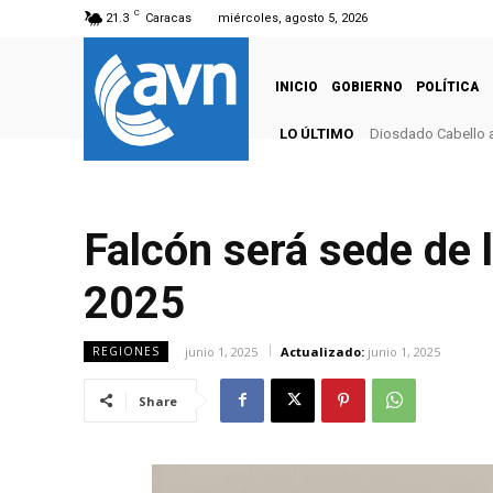
C
21.3
Caracas
miércoles, agosto 5, 2026
INICIO
GOBIERNO
POLÍTICA
LO ÚLTIMO
Diosdado Cabello a
Falcón será sede de 
2025
junio 1, 2025
Actualizado:
junio 1, 2025
REGIONES
Share