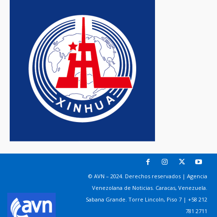
© AVN – 2024. Derechos reservados | Agencia
Venezolana de Noticias. Caracas, Venezuela.
Sabana Grande. Torre Lincoln, Piso 7 | +58 212
781 2711