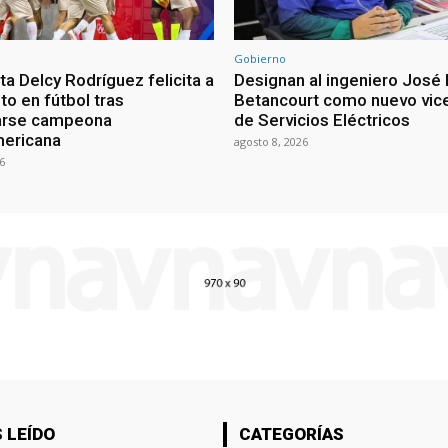
Gobierno
a Delcy Rodríguez felicita a
Designan al ingeniero José 
nto en fútbol tras
Betancourt como nuevo vic
arse campeona
de Servicios Eléctricos
mericana
agosto 8, 2026
6
 LEÍDO
CATEGORÍAS