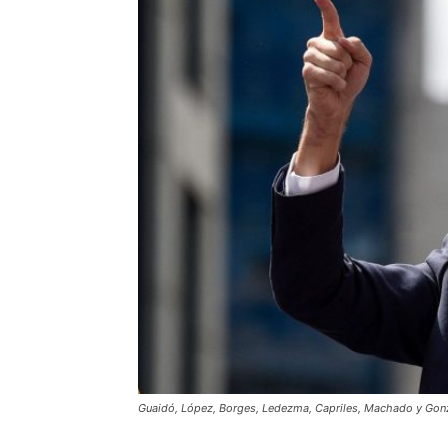
Guaidó, López, Borges, Ledezma, Capriles, Machado y Gonzá