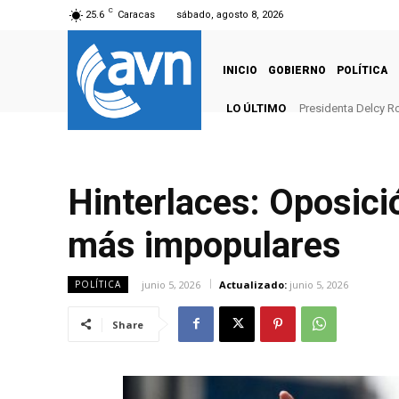
C
25.6
Caracas
sábado, agosto 8, 2026
INICIO
GOBIERNO
POLÍTICA
LO ÚLTIMO
Presidenta Delcy Ro
Hinterlaces: Oposició
más impopulares
junio 5, 2026
Actualizado:
junio 5, 2026
POLÍTICA
Share