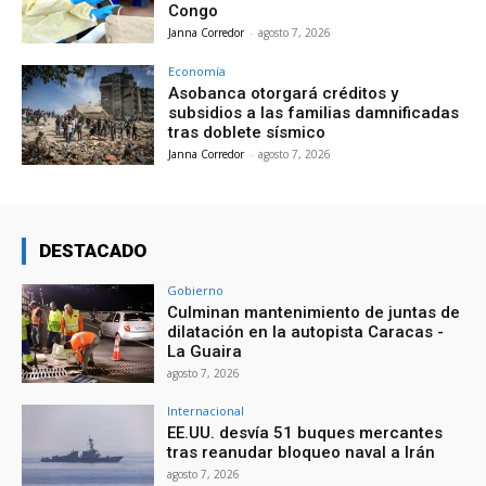
Congo
Janna Corredor
-
agosto 7, 2026
Economía
Asobanca otorgará créditos y
subsidios a las familias damnificadas
tras doblete sísmico
Janna Corredor
-
agosto 7, 2026
DESTACADO
Gobierno
Culminan mantenimiento de juntas de
dilatación en la autopista Caracas -
La Guaira
agosto 7, 2026
Internacional
EE.UU. desvía 51 buques mercantes
tras reanudar bloqueo naval a Irán
agosto 7, 2026