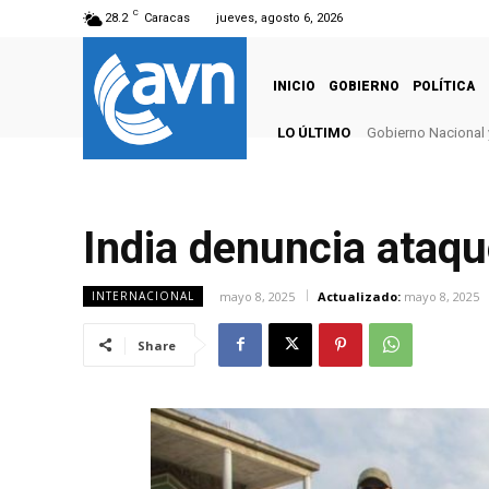
C
28.2
Caracas
jueves, agosto 6, 2026
INICIO
GOBIERNO
POLÍTICA
LO ÚLTIMO
Gobierno Nacional 
India denuncia ataqu
mayo 8, 2025
Actualizado:
mayo 8, 2025
INTERNACIONAL
Share