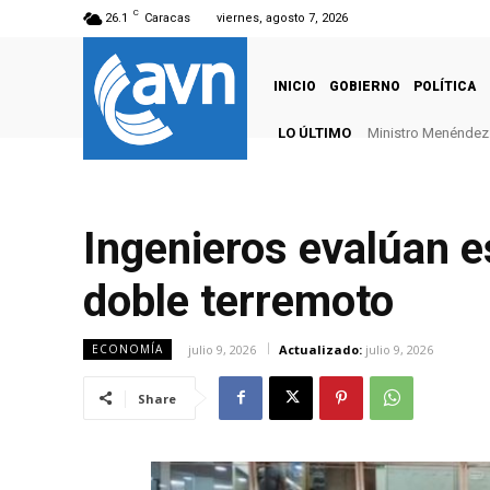
C
26.1
Caracas
viernes, agosto 7, 2026
INICIO
GOBIERNO
POLÍTICA
LO ÚLTIMO
Ministro Menéndez: 
Ingenieros evalúan e
doble terremoto
julio 9, 2026
Actualizado:
julio 9, 2026
ECONOMÍA
Share