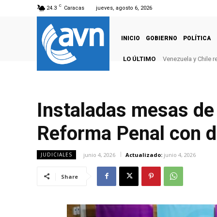
C
24.3
Caracas
jueves, agosto 6, 2026
INICIO
GOBIERNO
POLÍTICA
LO ÚLTIMO
Venezuela y Chile 
Instaladas mesas de 
Reforma Penal con d
junio 4, 2026
Actualizado:
junio 4, 2026
JUDICIALES
Share