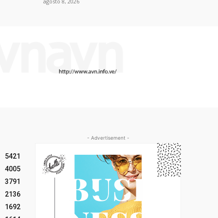
agosto 8, 2026
- Advertisement -
5421
4005
3791
2136
1692