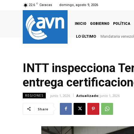
C
22.6
Caracas
domingo, agosto 9, 2026
INICIO
GOBIERNO
POLÍTICA
LO ÚLTIMO
Mandataria venezola
INTT inspecciona Ter
entrega certificacion
junio 1, 2026
Actualizado:
junio 1, 2026
REGIONES
Share