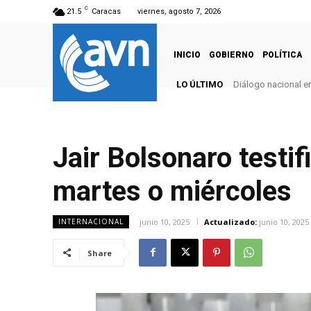
C
21.5
Caracas
viernes, agosto 7, 2026
INICIO
GOBIERNO
POLÍTICA
LO ÚLTIMO
Diálogo nacional e
Jair Bolsonaro testi
martes o miércoles
junio 10, 2025
Actualizado:
junio 10, 2025
INTERNACIONAL
Share