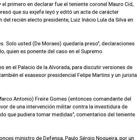
 el primero en declarar fue el teniente coronel Mauro Cid,
esó que su exjefe leyó y editó un acta de carácter
del recién electo presidente, Luiz Inácio Lula da Silva en
nes. Solo usted (De Moraes) quedaría preso", declaraciones
ado, quien es ponente del caso en el Supremo.
s en el Palacio de la Alvorada, para discutir versiones de
mbién el exasesor presidencial Felipe Martins y un jurista
l (Marco Antonio) Freire Gomes (entonces comandante del
or de una intervención militar contra la investidura de
mando que pudiera tomar medidas", comentarios del teniente
onces ministro de Defensa, Paulo Sérgio Nogueira, por un