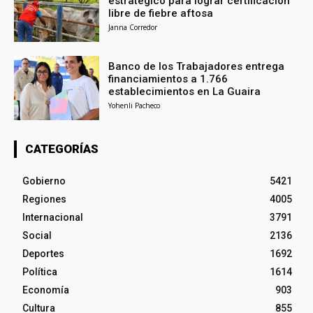
estratégico para lograr certificación
libre de fiebre aftosa
Janna Corredor
Banco de los Trabajadores entrega
financiamientos a 1.766
establecimientos en La Guaira
Yohenli Pacheco
CATEGORÍAS
Gobierno
5421
Regiones
4005
Internacional
3791
Social
2136
Deportes
1692
Política
1614
Economía
903
Cultura
855