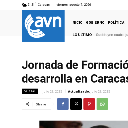
C
21.5
Caracas
viernes, agosto 7, 2026
INICIO
GOBIERNO
POLÍTICA
LO ÚLTIMO
Sustituyen cuatro j
Jornada de Formaci
desarrolla en Caraca
julio 29, 2025
Actualizado:
julio 29, 2025
SOCIAL
Share