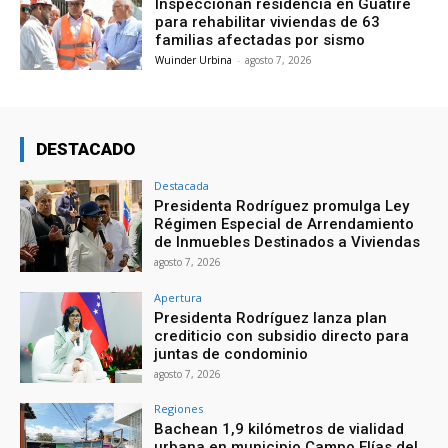
Inspeccionan residencia en Guatire
para rehabilitar viviendas de 63
familias afectadas por sismo
Wuinder Urbina
-
agosto 7, 2026
DESTACADO
Destacada
Presidenta Rodríguez promulga Ley
Régimen Especial de Arrendamiento
de Inmuebles Destinados a Viviendas
agosto 7, 2026
Apertura
Presidenta Rodríguez lanza plan
crediticio con subsidio directo para
juntas de condominio
agosto 7, 2026
Regiones
Bachean 1,9 kilómetros de vialidad
urbana en municipio Campo Elías del