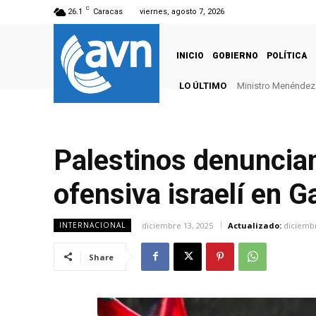
C
26.1
Caracas
viernes, agosto 7, 2026
INICIO
GOBIERNO
POLÍTICA
LO ÚLTIMO
Ministro Menéndez: 
Palestinos denuncian
ofensiva israelí en G
diciembre 13, 2025
Actualizado:
diciembr
INTERNACIONAL
Share