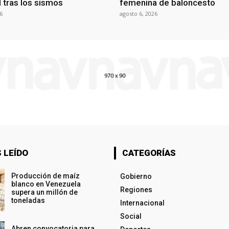
al tras los sismos
femenina de baloncesto
6
agosto 6, 2026
 LEÍDO
CATEGORÍAS
Producción de maíz
Gobierno
blanco en Venezuela
Regiones
supera un millón de
toneladas
Internacional
Social
Abren convocatoria para