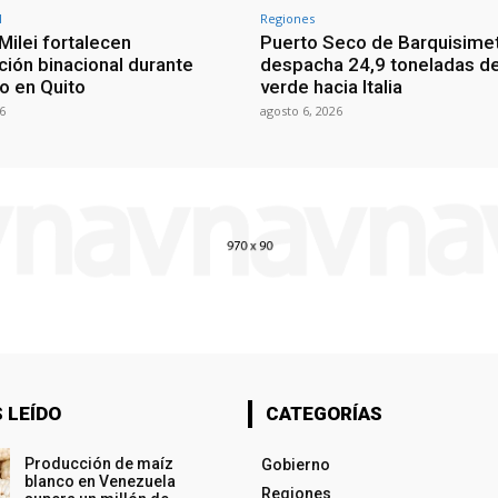
l
Regiones
Milei fortalecen
Puerto Seco de Barquisime
ción binacional durante
despacha 24,9 toneladas d
o en Quito
verde hacia Italia
6
agosto 6, 2026
 LEÍDO
CATEGORÍAS
Producción de maíz
Gobierno
blanco en Venezuela
Regiones