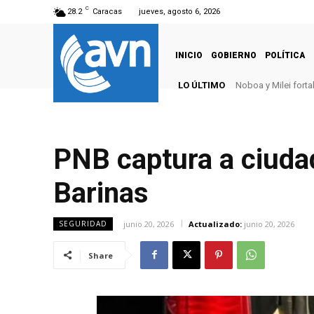
C
28.2
Caracas
jueves, agosto 6, 2026
INICIO
GOBIERNO
POLÍTICA
LO ÚLTIMO
Noboa y Milei fort
PNB captura a ciuda
Barinas
junio 20, 2026
Actualizado:
junio 20, 2026
SEGURIDAD
Share