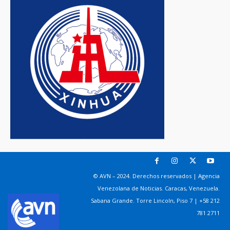
© AVN – 2024. Derechos reservados | Agencia
Venezolana de Noticias. Caracas, Venezuela.
Sabana Grande. Torre Lincoln, Piso 7 | +58 212
781 2711