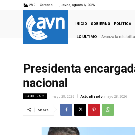
C
28.2
Caracas
jueves, agosto 6, 2026
INICIO
GOBIERNO
POLÍTICA
LO ÚLTIMO
Avanza la rehabilit
Presidenta encargad
nacional
mayo 28, 2026
Actualizado:
mayo 28, 2026
GOBIERNO
Share