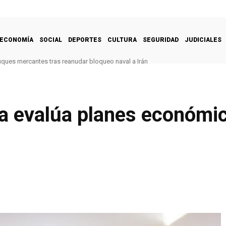
ECONOMÍA
SOCIAL
DEPORTES
CULTURA
SEGURIDAD
JUDICIALES
uques mercantes tras reanudar bloqueo naval a Irán
a evalúa planes económic
s