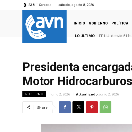
C
23.8
Caracas
sábado, agosto 8, 2026
INICIO
GOBIERNO
POLÍTICA
LO ÚLTIMO
EE.UU. desvía 51 b
Presidenta encargad
Motor Hidrocarburo
junio 2, 2026
Actualizado:
junio 2, 2026
GOBIERNO
Share