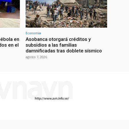
Economía
 ébola en
Asobanca otorgará créditos y
os en el
subsidios a las familias
damnificadas tras doblete sísmico
agosto 7, 2026