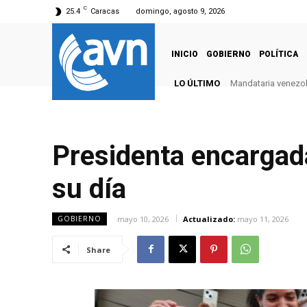
C
25.4
Caracas
domingo, agosto 9, 2026
INICIO
GOBIERNO
POLÍTICA
LO ÚLTIMO
Mandataria venezola
Presidenta encargada
su día
mayo 10, 2026
Actualizado:
mayo 11, 2026
GOBIERNO
Share