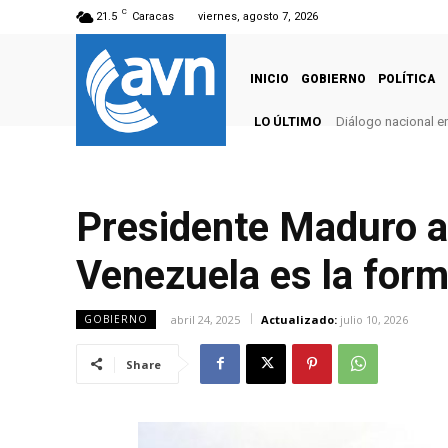
C
21.5
Caracas
viernes, agosto 7, 2026
INICIO
GOBIERNO
POLÍTICA
LO ÚLTIMO
Diálogo nacional e
Presidente Maduro a
Venezuela es la for
abril 24, 2025
Actualizado:
julio 10, 2026
GOBIERNO
Share