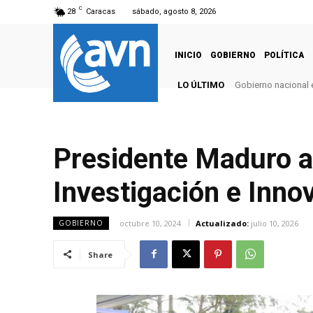
C
28
Caracas
sábado, agosto 8, 2026
INICIO
GOBIERNO
POLÍTICA
LO ÚLTIMO
Gobierno nacional e
Presidente Maduro a
Investigación e Inno
octubre 10, 2024
Actualizado:
julio 10, 2026
GOBIERNO
Share