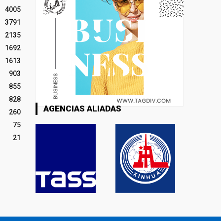
4005
3791
2135
1692
1613
903
855
828
AGENCIAS ALIADAS
260
75
21