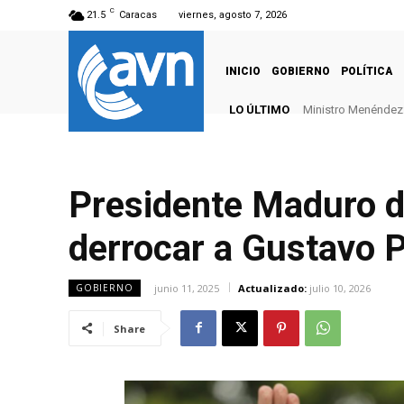
C
21.5
Caracas
viernes, agosto 7, 2026
INICIO
GOBIERNO
POLÍTICA
LO ÚLTIMO
Ministro Menéndez: 
Presidente Maduro d
derrocar a Gustavo 
junio 11, 2025
Actualizado:
julio 10, 2026
GOBIERNO
Share