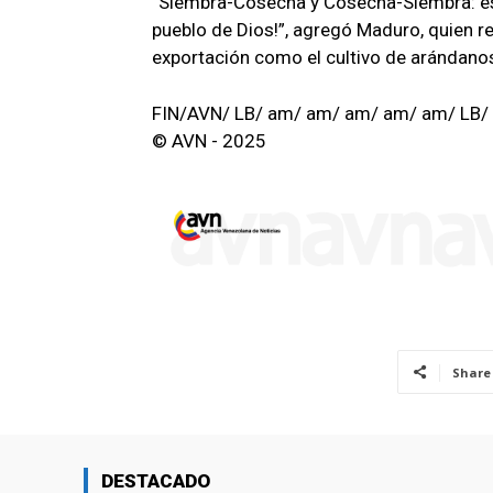
“Siembra-Cosecha y Cosecha-Siembra: ese
pueblo de Dios!”, agregó Maduro, quien r
exportación como el cultivo de arándano
FIN/AVN/ LB/ am/ am/ am/ am/ am/ LB/
© AVN - 2025
Share
DESTACADO