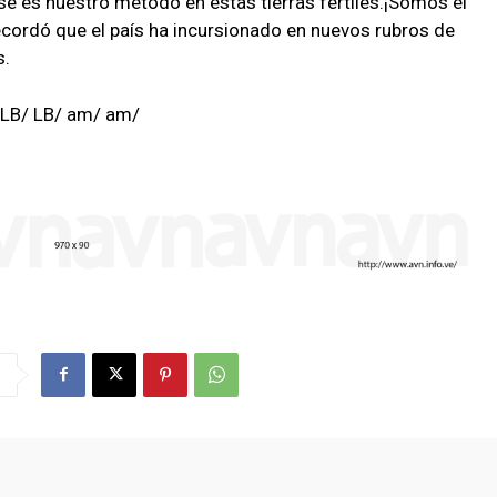
 es nuestro método en estas tierras fértiles.¡Somos el
ecordó que el país ha incursionado en nuevos rubros de
s.
 LB/ LB/ am/ am/