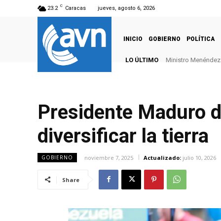
C
23.2
Caracas
jueves, agosto 6, 2026
INICIO
GOBIERNO
POLÍTICA
LO ÚLTIMO
Ministro Menéndez: 
Presidente Maduro d
diversificar la tierra
noviembre 7, 2025
Actualizado:
julio 10, 2026
GOBIERNO
Share