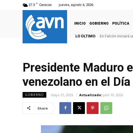
C
27.3
Caracas
jueves, agosto 6, 2026
INICIO
GOBIERNO
POLÍTICA
LO ÚLTIMO
En Falcón iniciará
Presidente Maduro e
venezolano en el Día
mayo 31, 2026
Actualizado:
julio 10, 2026
GOBIERNO
Share