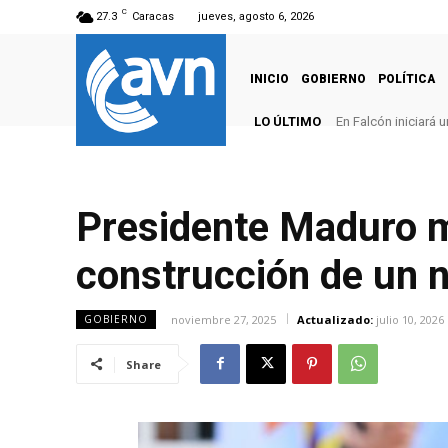
C
27.3
Caracas
jueves, agosto 6, 2026
INICIO
GOBIERNO
POLÍTICA
LO ÚLTIMO
En Falcón iniciará
Presidente Maduro ma
construcción de un n
noviembre 27, 2025
Actualizado:
julio 10, 2026
GOBIERNO
Share