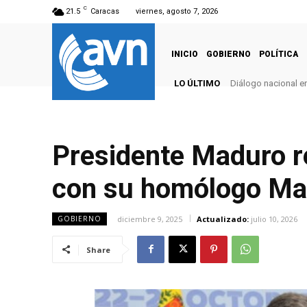
C
21.5
Caracas
viernes, agosto 7, 2026
INICIO
GOBIERNO
POLÍTICA
LO ÚLTIMO
Diálogo nacional e
Presidente Maduro r
con su homólogo Ma
diciembre 9, 2025
Actualizado:
julio 10, 2026
GOBIERNO
Share