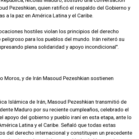
a República, Nicolás Maduro, sostuvo una conversación
ud Pezeshkian, quien ratificó el respaldo del Gobierno y
s a la paz en América Latina y el Caribe.
caciones hostiles violan los principios del derecho
 peligroso para los pueblos del mundo. Irán reiteró su
xpresando plena solidaridad y apoyo incondicional".
ro Moros, y de Irán Masoud Pezeshkian sostienen
blica Islámica de Irán, Masoud Pezeshkian transmitió de
sidente Maduro por su reciente cumpleaños, celebrado el
l apoyo del gobierno y pueblo iraní en esta etapa, ante lo
mérica Latina y el Caribe. Señaló que todas estas
ios del derecho internacional y constituyen un precedente