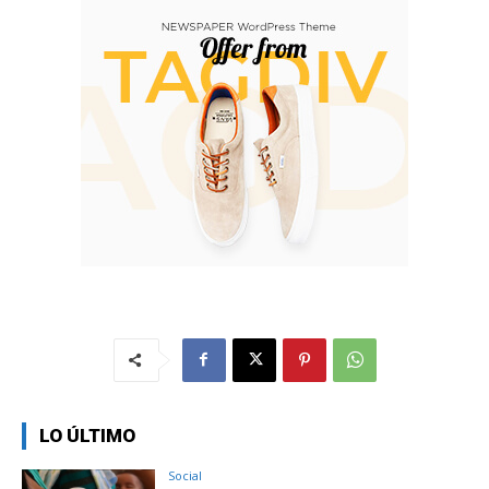
LO ÚLTIMO
Social