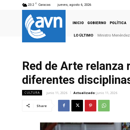
C
23.2
Caracas
jueves, agosto 6, 2026
INICIO
GOBIERNO
POLÍTICA
LO ÚLTIMO
Ministro Menéndez: 
Red de Arte relanza r
diferentes disciplina
junio 11, 2026
Actualizado:
junio 11, 2026
CULTURA
Share