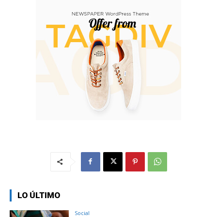
LO ÚLTIMO
Social