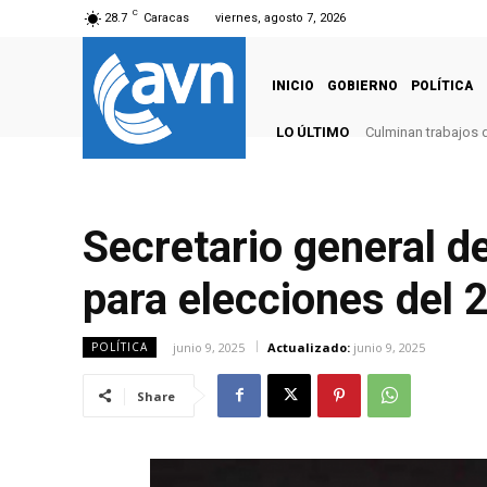
C
28.7
Caracas
viernes, agosto 7, 2026
INICIO
GOBIERNO
POLÍTICA
LO ÚLTIMO
Culminan trabajos 
Secretario general de
para elecciones del 
junio 9, 2025
Actualizado:
junio 9, 2025
POLÍTICA
Share