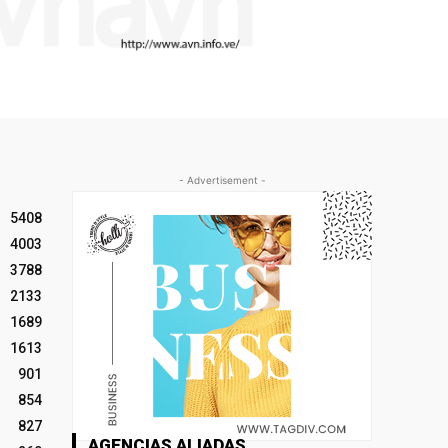
- Advertisement -
5408
4003
3788
2133
1689
1613
901
854
827
AGENCIAS ALIADAS