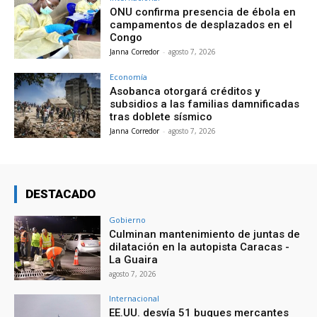
ONU confirma presencia de ébola en
campamentos de desplazados en el
Congo
Janna Corredor
-
agosto 7, 2026
Economía
Asobanca otorgará créditos y
subsidios a las familias damnificadas
tras doblete sísmico
Janna Corredor
-
agosto 7, 2026
DESTACADO
Gobierno
Culminan mantenimiento de juntas de
dilatación en la autopista Caracas -
La Guaira
agosto 7, 2026
Internacional
EE.UU. desvía 51 buques mercantes