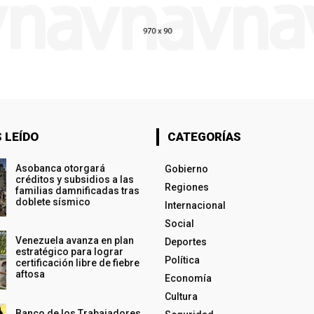
 LEÍDO
CATEGORÍAS
Asobanca otorgará
Gobierno
créditos y subsidios a las
Regiones
familias damnificadas tras
doblete sísmico
Internacional
Social
Venezuela avanza en plan
Deportes
estratégico para lograr
Política
certificación libre de fiebre
aftosa
Economía
Cultura
Banco de los Trabajadores