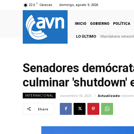
C
22.6
Caracas
domingo, agosto 9, 2026
INICIO
GOBIERNO
POLÍTICA
LO ÚLTIMO
Mandataria venezola
Senadores demócrata
culminar 'shutdown'
noviembre 10, 2025
Actualizado:
noviemb
INTERNACIONAL
Share