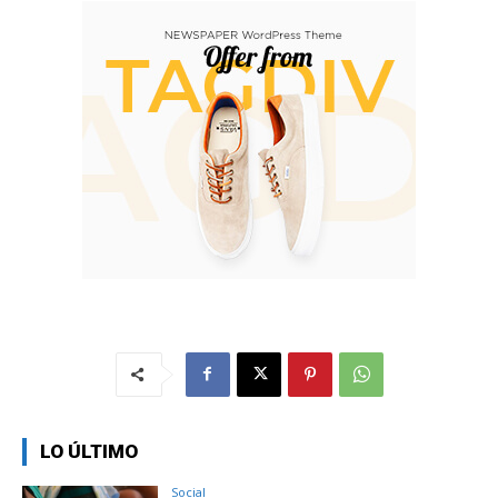
LO ÚLTIMO
Social