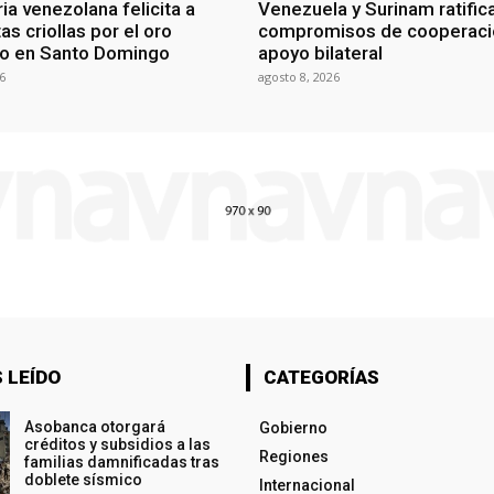
ia venezolana felicita a
Venezuela y Surinam ratific
as criollas por el oro
compromisos de cooperaci
o en Santo Domingo
apoyo bilateral
6
agosto 8, 2026
 LEÍDO
CATEGORÍAS
Asobanca otorgará
Gobierno
créditos y subsidios a las
Regiones
familias damnificadas tras
doblete sísmico
Internacional