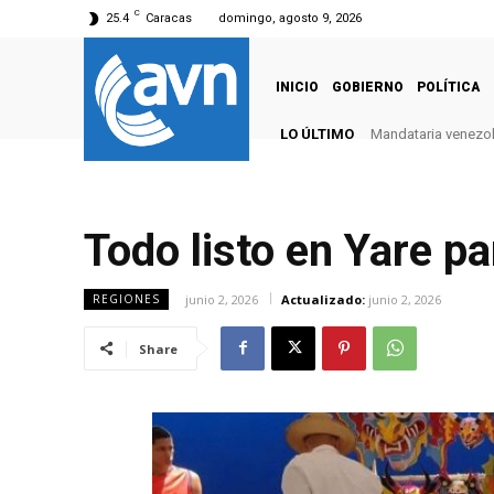
C
25.4
Caracas
domingo, agosto 9, 2026
INICIO
GOBIERNO
POLÍTICA
LO ÚLTIMO
Mandataria venezola
Todo listo en Yare p
junio 2, 2026
Actualizado:
junio 2, 2026
REGIONES
Share