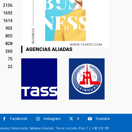
2136
1692
1614
903
855
828
AGENCIAS ALIADAS
260
75
22
Facebook
Instagram
X
Youtube
racas, Venezuela. Sabana Grande. Torre Lincoln, Piso 7 | +58 212 781