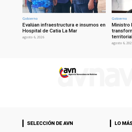
Gobierno
Gobierno
Evalúan infraestructura e insumos en
Ministro
Hospital de Catia La Mar
transform
territori
agosto 6, 2026
agosto 6, 202
SELECCIÓN DE AVN
LO MÁS