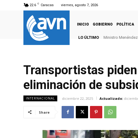
C
22.6
Caracas
viernes, agosto 7, 2026
INICIO
GOBIERNO
POLÍTICA
LO ÚLTIMO
Ministro Menéndez: 
Transportistas piden 
eliminación de subsid
diciembre 22, 2025
Actualizado:
diciembr
INTERNACIONAL
Share