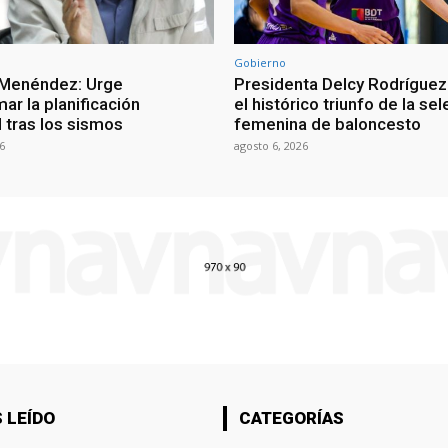
Gobierno
 Menéndez: Urge
Presidenta Delcy Rodríguez
ar la planificación
el histórico triunfo de la se
al tras los sismos
femenina de baloncesto
6
agosto 6, 2026
 LEÍDO
CATEGORÍAS