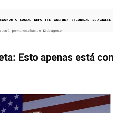
ECONOMÍA
SOCIAL
DEPORTES
CULTURA
SEGURIDAD
JUDICIALES
n sesión permanente hasta el 12 de agosto
o juntas de dilatación para reforzar la seguridad del Viaducto N° 1 de la Cara
neta: Esto apenas está c