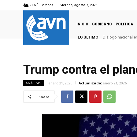
C
21.5
Caracas
viernes, agosto 7, 2026
INICIO
GOBIERNO
POLÍTICA
LO ÚLTIMO
Diálogo nacional e
Sustituyen cuatr
Trump contra el pla
enero 21, 2026
Actualizado:
enero 21, 2026
ANÁLISIS
Share