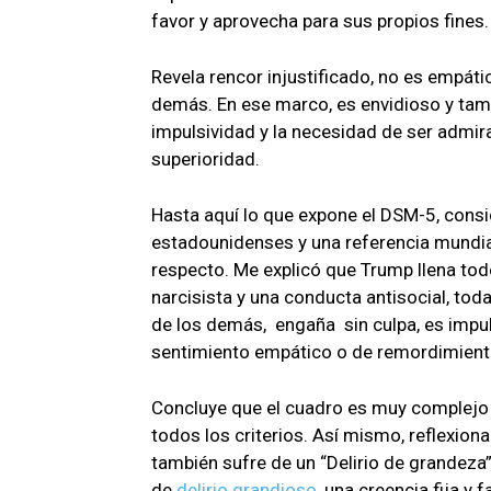
favor y aprovecha para sus propios fines.
Revela rencor injustificado, no es empát
demás. En ese marco, es envidioso y tamb
impulsividad y la necesidad de ser admira
superioridad.
Hasta aquí lo que expone el DSM-5, consid
estadounidenses y una referencia mundial.
respecto. Me explicó que Trump llena todo
narcisista y una conducta antisocial, tod
de los demás, engaña sin culpa, es impul
sentimiento empático o de remordimient
Concluye que el cuadro es muy complejo 
todos los criterios. Así mismo, reflexion
también sufre de un “Delirio de grandez
de
delirio grandioso
, una creencia fija y