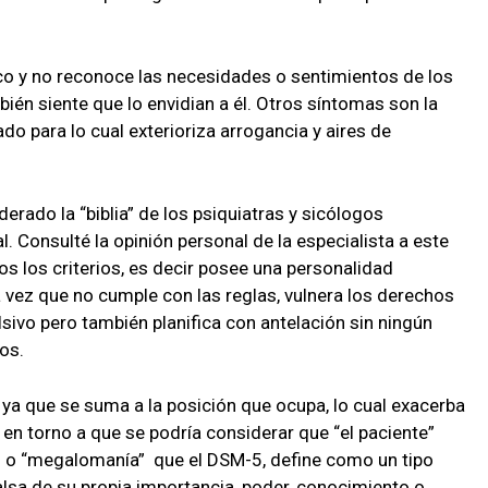
ico y no reconoce las necesidades o sentimientos de los
ién siente que lo envidian a él. Otros síntomas son la
do para lo cual exterioriza arrogancia y aires de
erado la “biblia” de los psiquiatras y sicólogos
 Consulté la opinión personal de la especialista a este
s los criterios, es decir posee una personalidad
a vez que no cumple con las reglas, vulnera los derechos
sivo pero también planifica con antelación sin ningún
os.
ya que se suma a la posición que ocupa, lo cual exacerba
a en torno a que se podría considerar que “el paciente”
a” o “megalomanía” que el DSM-5, define como un tipo
 falsa de su propia importancia, poder, conocimiento o