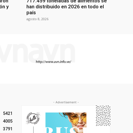
aron
717.459 toneladas de alimentos se
ón y
han distribuido en 2026 en todo el
país
agosto 8, 2026
- Advertisement -
5421
4005
3791