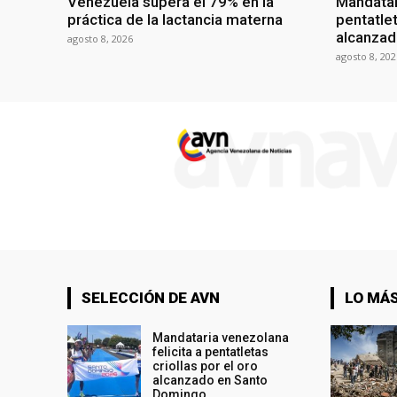
Venezuela supera el 79% en la
Mandatar
práctica de la lactancia materna
pentatlet
alcanzad
agosto 8, 2026
agosto 8, 202
SELECCIÓN DE AVN
LO MÁS
Mandataria venezolana
felicita a pentatletas
criollas por el oro
alcanzado en Santo
Domingo