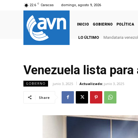
C
22.6
Caracas
domingo, agosto 9, 2026
INICIO
GOBIERNO
POLÍTICA
LO ÚLTIMO
Mandataria venezolan
Venezuela y Surin
Venezuela lista para
junio 3, 2025
Actualizado:
junio 3, 2025
GOBIERNO
Share