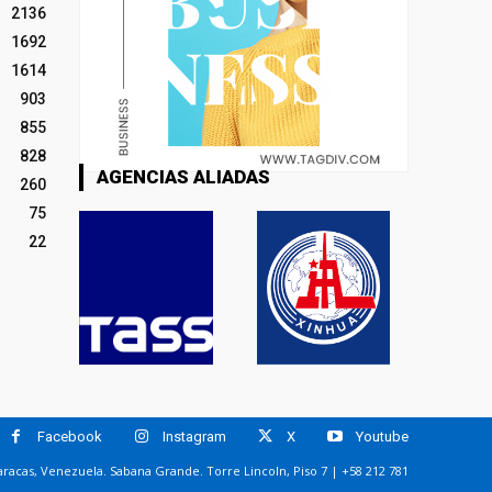
2136
1692
1614
903
855
828
AGENCIAS ALIADAS
260
75
22
Facebook
Instagram
X
Youtube
racas, Venezuela. Sabana Grande. Torre Lincoln, Piso 7 | +58 212 781