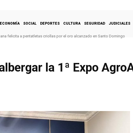
ECONOMÍA
SOCIAL
DEPORTES
CULTURA
SEGURIDAD
JUDICIALES
a felicita a pentatletas criollas por el oro alcanzado en Santo Domingo
am ratificaron compromisos de cooperación y apoyo bilateral
 albergar la 1ª Expo Agro