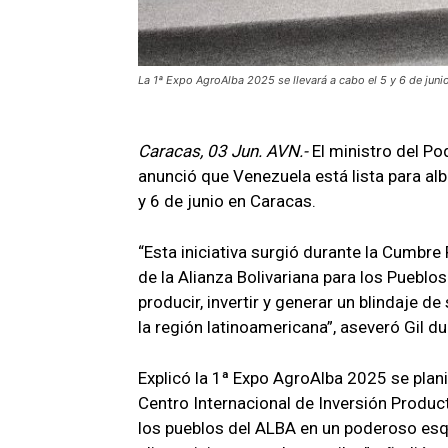
La 1ª Expo AgroAlba 2025 se llevará a cabo el 5 y 6 de juni
Caracas, 03 Jun. AVN.-
El ministro del Po
anunció que Venezuela está lista para alb
y 6 de junio en Caracas.
“Esta iniciativa surgió durante la Cumbre
de la Alianza Bolivariana para los Pueblo
producir, invertir y generar un blindaje de
la región latinoamericana”, aseveró Gil d
Explicó la 1ª Expo AgroAlba 2025 se plan
Centro Internacional de Inversión Product
los pueblos del ALBA en un poderoso es