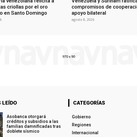
ia venezolana felicita a
Venezuela y Surinam ratific
as criollas por el oro
compromisos de cooperaci
o en Santo Domingo
apoyo bilateral
6
agosto 8, 2026
 LEÍDO
CATEGORÍAS
Asobanca otorgará
Gobierno
créditos y subsidios a las
Regiones
familias damnificadas tras
doblete sísmico
Internacional