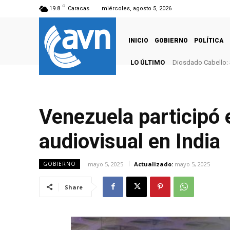
C
19.8
Caracas
miércoles, agosto 5, 2026
INICIO
GOBIERNO
POLÍTICA
LO ÚLTIMO
Diosdado Cabello: 
Venezuela participó
audiovisual en India
mayo 5, 2025
Actualizado:
mayo 5, 2025
GOBIERNO
Share