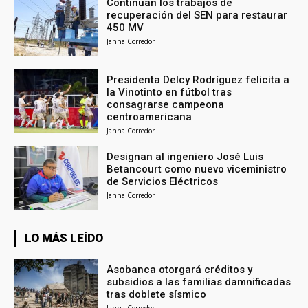
Continúan los trabajos de
recuperación del SEN para restaurar
450 MV
Janna Corredor
Presidenta Delcy Rodríguez felicita a
la Vinotinto en fútbol tras
consagrarse campeona
centroamericana
Janna Corredor
Designan al ingeniero José Luis
Betancourt como nuevo viceministro
de Servicios Eléctricos
Janna Corredor
LO MÁS LEÍDO
Asobanca otorgará créditos y
subsidios a las familias damnificadas
tras doblete sísmico
Janna Corredor