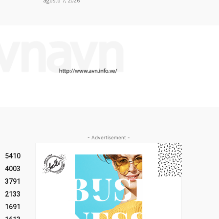
agosto 7, 2026
- Advertisement -
5410
4003
3791
2133
1691