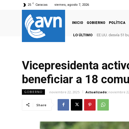
C
25
Caracas
viernes, agosto 7, 2026
INICIO
GOBIERNO
POLÍTICA
LO ÚLTIMO
EE.UU. desvía 51 b
Vicepresidenta activó
beneficiar a 18 comu
noviembre 22, 2025
Actualizado:
noviembre 22
GOBIERNO
Share