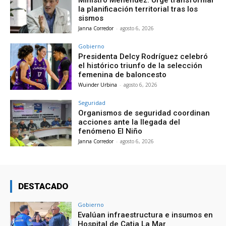
Ministro Menéndez: Urge transformar
la planificación territorial tras los
sismos
Janna Corredor
-
agosto 6, 2026
Gobierno
Presidenta Delcy Rodríguez celebró
el histórico triunfo de la selección
femenina de baloncesto
Wuinder Urbina
-
agosto 6, 2026
Seguridad
Organismos de seguridad coordinan
acciones ante la llegada del
fenómeno El Niño
Janna Corredor
-
agosto 6, 2026
DESTACADO
Gobierno
Evalúan infraestructura e insumos en
Hospital de Catia La Mar